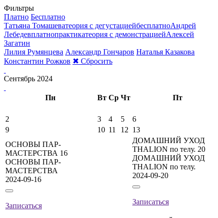
Фильтры
Платно
Бесплатно
Татьяна Томашева
теория с дегустацией
бесплатно
Андрей
Лебедев
платно
практика
теория с демонстрацией
Алексей
Загатин
Лилия Румянцева
Александр Гончаров
Наталья Казакова
Константин Рожков
✖
Сбросить
Сентябрь 2024
Пн
Вт
Ср
Чт
Пт
2
3
4
5
6
9
10
11
12
13
ДОМАШНИЙ УХОД
ОСНОВЫ ПАР-
THALION по телу.
20
МАСТЕРСТВА
16
ДОМАШНИЙ УХОД
ОСНОВЫ ПАР-
THALION по телу.
МАСТЕРСТВА
2024-09-20
2024-09-16
Записаться
Записаться