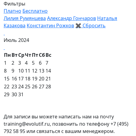
Фильтры
Платно
Бесплатно
Лилия Румянцева
Александр Гончаров
Наталья
Казакова
Константин Рожков
✖
Сбросить
Июль 2024
Пн
Вт
Ср
Чт
Пт
Сб
Вс
1
2
3
4
5
6
7
8
9
10
11
12
13
14
15
16
17
18
19
20
21
22
23
24
25
26
27
28
29
30
31
Для записи вы можете написать нам на почту
training@evolutif.ru, позвонить по телефону +7 (495)
792 58 95 или связаться с вашим менеджером.